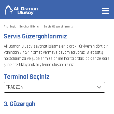
Ana Sayfa
Seyahat Bilgileri
Servis Güzergahlarımız
İstanbul (esenler Otogarı - Avrupa Yakası)
3. Güzergah
Servis Güzergahlarımız
Ali Osman Ulusoy seyahat işletmeleri olarak Türkiye’nin dört bir
yanından 7 / 24 hizmet vermeye devam ediyoruz. Bilet satış
noktalarımıza ve şubelerimize online haritalardaki bölgenize göre
şubelere tıklayarak bilgilerine ulaşabilirsiniz.
Terminal Seçiniz
TRABZON
3. Güzergah