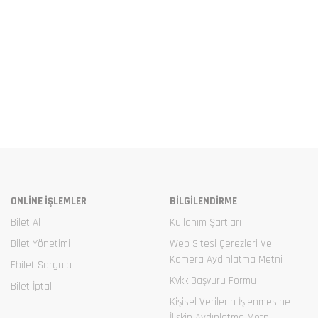
ONLİNE İŞLEMLER
BİLGİLENDİRME
Bilet Al
Kullanım Şartları
Bilet Yönetimi
Web Sitesi Çerezleri Ve
Kamera Aydınlatma Metni
Ebilet Sorgula
Kvkk Başvuru Formu
Bilet İptal
Kişisel Verilerin İşlenmesine
İlişkin Aydınlatma Metni