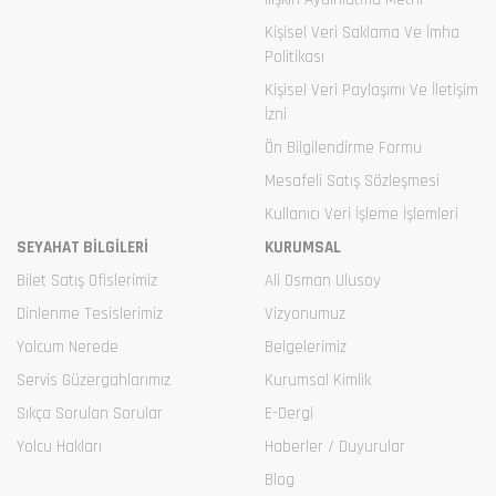
Kişisel Veri Saklama Ve İmha
Politikası
Kişisel Veri Paylaşımı Ve İletişim
İzni
Ön Bilgilendirme Formu
Mesafeli Satış Sözleşmesi
Kullanıcı Veri İşleme İşlemleri
SEYAHAT BİLGİLERİ
KURUMSAL
Bilet Satış Ofislerimiz
Ali Osman Ulusoy
Dinlenme Tesislerimiz
Vizyonumuz
Yolcum Nerede
Belgelerimiz
Servis Güzergahlarımız
Kurumsal Kimlik
Sıkça Sorulan Sorular
E-Dergi
Yolcu Hakları
Haberler / Duyurular
Blog