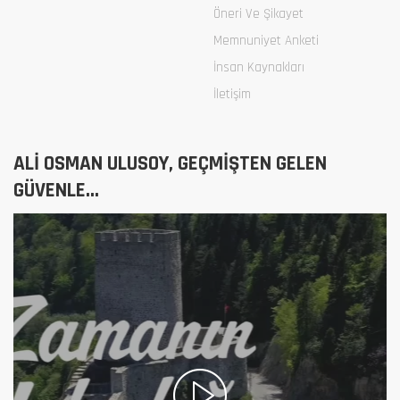
Öneri Ve Şikayet
Memnuniyet Anketi
İnsan Kaynakları
İletişim
ALİ OSMAN ULUSOY, GEÇMİŞTEN GELEN
GÜVENLE...