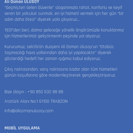
Ali Osman ULUSOY
“Geçmişten Gelen Güvenle” sloganımızla rahat, konforlu ve keyif
veren bir yolculuk sunmak, en iyi hizmeti vermek için her gün “bir
adım daha ötesi” diyerek yola çıkıyoruz…
1937’den beri, daima geleceğe yönelik öngörümüzle konuklarımız
için hizmetlerimizi geliştirmenin peşinde yol alıyoruz.
Kurucumuz, sektörün duayeni Ali Osman Ulusoy’un “Otobüs
taşımacılığı hava yollarından daha iyi yapılacaktır” diyerek
gösterdiği hedefi her zaman ışığımız kabul ediyoruz.
Çıkış noktasından, varış noktasına kadar olan tüm hizmetleri
günün koşullarına göre modernleştirerek gerçekleştiriyoruz.
Bize Ulaşın :
+90 850 532 88 88
Atatürk Alanı No:1 61100 TRABZON
info@aliosmanulusoy.com
MOBİL UYGULAMA