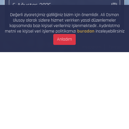
Değerli ziyaretçimiz gizliliğiniz bizim için önemlidir. Ali Osman
Ulusoy olarak sizlere hizmet verirken yasal düzenlemeler
kapsamında bazı kişisel verileriniz işlenmektedir. Aydınlatma
metni ve kişisel veri işleme politikamızı
buradan
inceleyebilirsiniz
Anladım
Facebook
Instagram
Twitter
SINIRSIZ
İNTERNET
GÜLER YÜZLÜ
HİZMET
GENİŞ OTOBÜS
AĞI
ZAMANINDA
VARIŞ
TRABZON