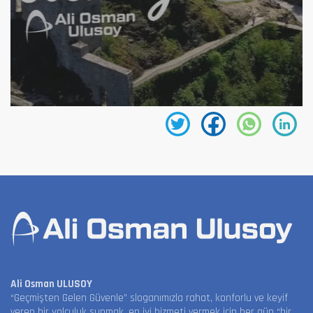
Ali Osman ULUSOY
“Geçmişten Gelen Güvenle” sloganımızla rahat, konforlu ve keyif
veren bir yolculuk sunmak, en iyi hizmeti vermek için her gün “bir