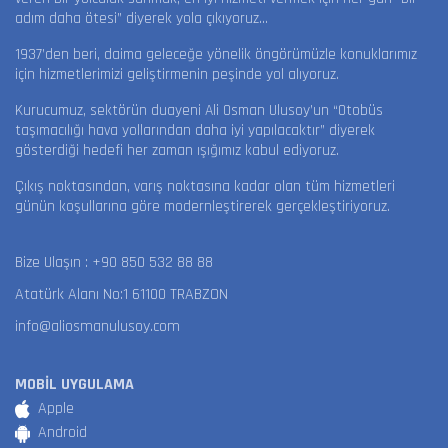
adım daha ötesi” diyerek yola çıkıyoruz…
1937’den beri, daima geleceğe yönelik öngörümüzle konuklarımız
için hizmetlerimizi geliştirmenin peşinde yol alıyoruz.
Kurucumuz, sektörün duayeni Ali Osman Ulusoy’un “Otobüs
taşımacılığı hava yollarından daha iyi yapılacaktır” diyerek
gösterdiği hedefi her zaman ışığımız kabul ediyoruz.
Çıkış noktasından, varış noktasına kadar olan tüm hizmetleri
günün koşullarına göre modernleştirerek gerçekleştiriyoruz.
Bize Ulaşın :
+90 850 532 88 88
Atatürk Alanı No:1 61100 TRABZON
info@aliosmanulusoy.com
MOBİL UYGULAMA
Apple
Android