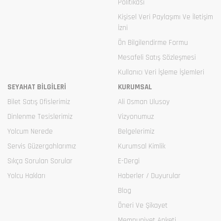
Politikası
Kişisel Veri Paylaşımı Ve İletişim
İzni
Ön Bilgilendirme Formu
Mesafeli Satış Sözleşmesi
Kullanıcı Veri İşleme İşlemleri
SEYAHAT BİLGİLERİ
KURUMSAL
Bilet Satış Ofislerimiz
Ali Osman Ulusoy
Dinlenme Tesislerimiz
Vizyonumuz
Yolcum Nerede
Belgelerimiz
Servis Güzergahlarımız
Kurumsal Kimlik
Sıkça Sorulan Sorular
E-Dergi
Yolcu Hakları
Haberler / Duyurular
Blog
Öneri Ve Şikayet
Memnuniyet Anketi