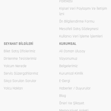
Politikası
Kişisel Veri Paylaşımı Ve İletişim
İzni
Ön Bilgilendirme Formu
Mesafeli Satış Sözleşmesi
Kullanıcı Veri İşleme İşlemleri
SEYAHAT BİLGİLERİ
KURUMSAL
Bilet Satış Ofislerimiz
Ali Osman Ulusoy
Dinlenme Tesislerimiz
Vizyonumuz
Yolcum Nerede
Belgelerimiz
Servis Güzergahlarımız
Kurumsal Kimlik
Sıkça Sorulan Sorular
E-Dergi
Yolcu Hakları
Haberler / Duyurular
Blog
Öneri Ve Şikayet
Memnuniyet Anketi