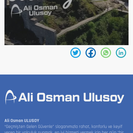
Ali Osman ULUSOY
“Geçmişten Gelen Güvenle” sloganımızla rahat, konforlu ve keyif
veren bir yolculuk sunmak, en iyi hizmeti vermek için her gün “bir