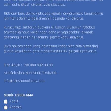
adım daha ötesi” diyerek yola çıkıyoruz…
1937’den beri, daima geleceğe yönelik öngörümüzle konuklarımız
için hizmetlerimizi geliştirmenin peşinde yol alıyoruz.
Kurucumuz, sektörün duayeni Ali Osman Ulusoy’un “Otobüs
taşımacılığı hava yollarından daha iyi yapılacaktır” diyerek
gösterdiği hedefi her zaman ışığımız kabul ediyoruz.
Çıkış noktasından, varış noktasına kadar olan tüm hizmetleri
günün koşullarına göre modernleştirerek gerçekleştiriyoruz.
Bize Ulaşın :
+90 850 532 88 88
Atatürk Alanı No:1 61100 TRABZON
info@aliosmanulusoy.com
MOBİL UYGULAMA
Apple
Android