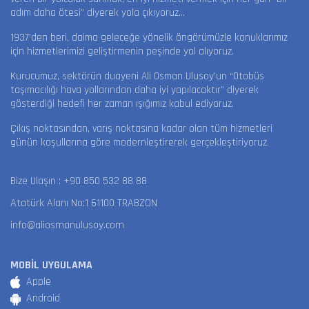
adım daha ötesi” diyerek yola çıkıyoruz…
1937’den beri, daima geleceğe yönelik öngörümüzle konuklarımız
için hizmetlerimizi geliştirmenin peşinde yol alıyoruz.
Kurucumuz, sektörün duayeni Ali Osman Ulusoy’un “Otobüs
taşımacılığı hava yollarından daha iyi yapılacaktır” diyerek
gösterdiği hedefi her zaman ışığımız kabul ediyoruz.
Çıkış noktasından, varış noktasına kadar olan tüm hizmetleri
günün koşullarına göre modernleştirerek gerçekleştiriyoruz.
Bize Ulaşın :
+90 850 532 88 88
Atatürk Alanı No:1 61100 TRABZON
info@aliosmanulusoy.com
MOBİL UYGULAMA
Apple
Android