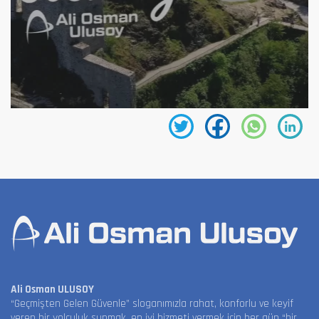
Ali Osman ULUSOY
“Geçmişten Gelen Güvenle” sloganımızla rahat, konforlu ve keyif
veren bir yolculuk sunmak, en iyi hizmeti vermek için her gün “bir