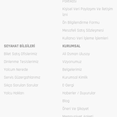
Politikası
Kişisel Veri Paylaşımı Ve İletişim
İzni
Ön Bilgilendirme Formu
Mesafeli Satış Sözleşmesi
Kullanıcı Veri İşleme İşlemleri
SEYAHAT BİLGİLERİ
KURUMSAL
Bilet Satış Ofislerimiz
Ali Osman Ulusoy
Dinlenme Tesislerimiz
Vizyonumuz
Yolcum Nerede
Belgelerimiz
Servis Güzergahlarımız
Kurumsal Kimlik
Sıkça Sorulan Sorular
E-Dergi
Yolcu Hakları
Haberler / Duyurular
Blog
Öneri Ve Şikayet
Memnuniyet Anketi