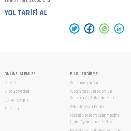
Telefon :
0(212) 658 2 161
YOL TARİFİ AL
ONLİNE İŞLEMLER
BİLGİLENDİRME
Bilet Al
Kullanım Şartları
Bilet Yönetimi
Web Sitesi Çerezleri Ve
Kamera Aydınlatma Metni
Ebilet Sorgula
Kvkk Başvuru Formu
Bilet İptal
Kişisel Verilerin İşlenmesine
İlişkin Aydınlatma Metni
Kişisel Veri Saklama Ve İmha