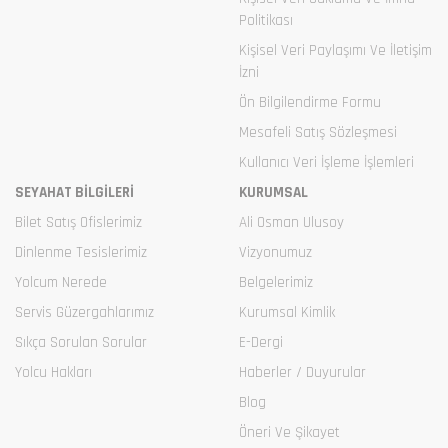
Politikası
Kişisel Veri Paylaşımı Ve İletişim
İzni
Ön Bilgilendirme Formu
Mesafeli Satış Sözleşmesi
Kullanıcı Veri İşleme İşlemleri
SEYAHAT BİLGİLERİ
KURUMSAL
Bilet Satış Ofislerimiz
Ali Osman Ulusoy
Dinlenme Tesislerimiz
Vizyonumuz
Yolcum Nerede
Belgelerimiz
Servis Güzergahlarımız
Kurumsal Kimlik
Sıkça Sorulan Sorular
E-Dergi
Yolcu Hakları
Haberler / Duyurular
Blog
Öneri Ve Şikayet