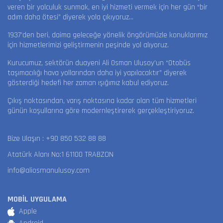
veren bir yolculuk sunmak, en iyi hizmeti vermek için her gün “bir
adım daha ötesi” diyerek yola çıkıyoruz…
1937’den beri, daima geleceğe yönelik öngörümüzle konuklarımız
için hizmetlerimizi geliştirmenin peşinde yol alıyoruz.
Kurucumuz, sektörün duayeni Ali Osman Ulusoy’un “Otobüs
taşımacılığı hava yollarından daha iyi yapılacaktır” diyerek
gösterdiği hedefi her zaman ışığımız kabul ediyoruz.
Çıkış noktasından, varış noktasına kadar olan tüm hizmetleri
günün koşullarına göre modernleştirerek gerçekleştiriyoruz.
Bize Ulaşın :
+90 850 532 88 88
Atatürk Alanı No:1 61100 TRABZON
info@aliosmanulusoy.com
MOBİL UYGULAMA
Apple