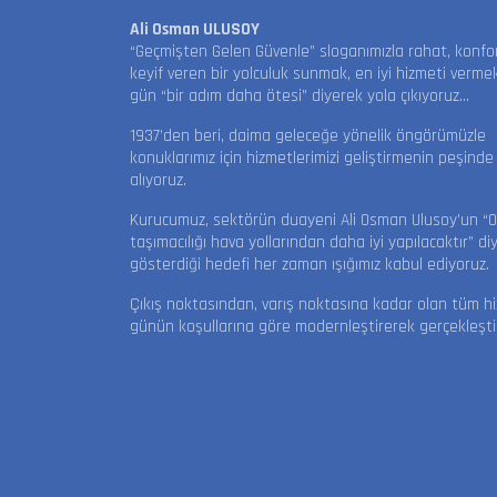
Ali Osman ULUSOY
“Geçmişten Gelen Güvenle” sloganımızla rahat, konfo
keyif veren bir yolculuk sunmak, en iyi hizmeti vermek
gün “bir adım daha ötesi” diyerek yola çıkıyoruz…
1937’den beri, daima geleceğe yönelik öngörümüzle
konuklarımız için hizmetlerimizi geliştirmenin peşinde
alıyoruz.
Kurucumuz, sektörün duayeni Ali Osman Ulusoy’un “
taşımacılığı hava yollarından daha iyi yapılacaktır” di
gösterdiği hedefi her zaman ışığımız kabul ediyoruz.
Çıkış noktasından, varış noktasına kadar olan tüm hi
günün koşullarına göre modernleştirerek gerçekleştir