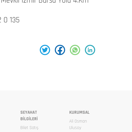
 Mevkii İzmir Bursa Yolu 4.Km
z
2 0 135
SEYAHAT
KURUMSAL
BİLGİLERİ
Ali Osman
Bilet Satış
Ulusoy