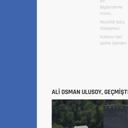
Ön
Bilgilendirme
Formu
Mesafeli Satış
Sözleşmesi
Kullanıcı Veri
İşleme İşlemleri
ALİ OSMAN ULUSOY, GEÇMİŞT