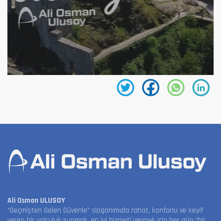
Ali Osman ULUSOY
“Geçmişten Gelen Güvenle” sloganımızla rahat, konforlu ve keyif
veren bir yolculuk sunmak, en iyi hizmeti vermek için her gün “bir