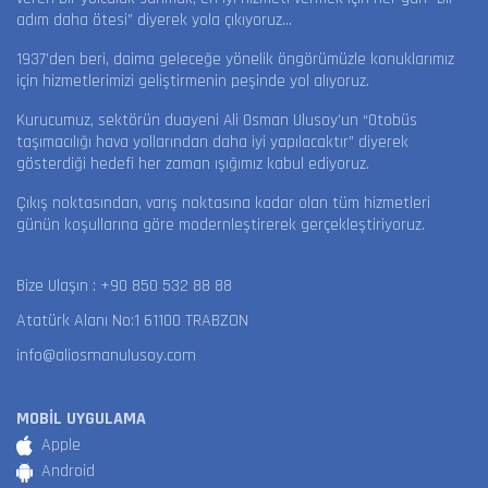
adım daha ötesi” diyerek yola çıkıyoruz…
1937’den beri, daima geleceğe yönelik öngörümüzle konuklarımız
için hizmetlerimizi geliştirmenin peşinde yol alıyoruz.
Kurucumuz, sektörün duayeni Ali Osman Ulusoy’un “Otobüs
taşımacılığı hava yollarından daha iyi yapılacaktır” diyerek
gösterdiği hedefi her zaman ışığımız kabul ediyoruz.
Çıkış noktasından, varış noktasına kadar olan tüm hizmetleri
günün koşullarına göre modernleştirerek gerçekleştiriyoruz.
Bize Ulaşın :
+90 850 532 88 88
Atatürk Alanı No:1 61100 TRABZON
info@aliosmanulusoy.com
MOBİL UYGULAMA
Apple
Android