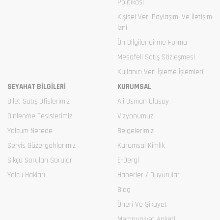
Politikası
Kişisel Veri Paylaşımı Ve İletişim
İzni
Ön Bilgilendirme Formu
Mesafeli Satış Sözleşmesi
Kullanıcı Veri İşleme İşlemleri
SEYAHAT BİLGİLERİ
KURUMSAL
Bilet Satış Ofislerimiz
Ali Osman Ulusoy
Dinlenme Tesislerimiz
Vizyonumuz
Yolcum Nerede
Belgelerimiz
Servis Güzergahlarımız
Kurumsal Kimlik
Sıkça Sorulan Sorular
E-Dergi
Yolcu Hakları
Haberler / Duyurular
Blog
Öneri Ve Şikayet
Memnuniyet Anketi