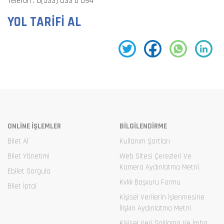
Telefon :
0(533) 033 6 094
YOL TARİFİ AL
ONLİNE İŞLEMLER
BİLGİLENDİRME
Bilet Al
Kullanım Şartları
Bilet Yönetimi
Web Sitesi Çerezleri Ve
Kamera Aydınlatma Metni
Ebilet Sorgula
Kvkk Başvuru Formu
Bilet İptal
Kişisel Verilerin İşlenmesine
İlişkin Aydınlatma Metni
Kişisel Veri Saklama Ve İmha