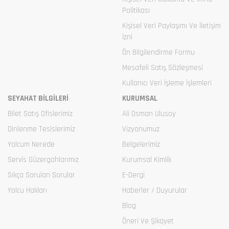
Politikası
Kişisel Veri Paylaşımı Ve İletişim
İzni
Ön Bilgilendirme Formu
Mesafeli Satış Sözleşmesi
Kullanıcı Veri İşleme İşlemleri
SEYAHAT BİLGİLERİ
KURUMSAL
Bilet Satış Ofislerimiz
Ali Osman Ulusoy
Dinlenme Tesislerimiz
Vizyonumuz
Yolcum Nerede
Belgelerimiz
Servis Güzergahlarımız
Kurumsal Kimlik
Sıkça Sorulan Sorular
E-Dergi
Yolcu Hakları
Haberler / Duyurular
Blog
Öneri Ve Şikayet