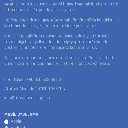
veren bir yolculuk sunmak, en iyi hizmeti vermek için her gün “bir
adım daha ötesi” diyerek yola çıkıyoruz…
1937’den beri, daima geleceğe yönelik öngörümüzle konuklarımız
için hizmetlerimizi geliştirmenin peşinde yol alıyoruz.
Kurucumuz, sektörün duayeni Ali Osman Ulusoy’un “Otobüs
taşımacılığı hava yollarından daha iyi yapılacaktır” diyerek
gösterdiği hedefi her zaman ışığımız kabul ediyoruz.
Çıkış noktasından, varış noktasına kadar olan tüm hizmetleri
günün koşullarına göre modernleştirerek gerçekleştiriyoruz.
Bize Ulaşın :
+90 850 532 88 88
Atatürk Alanı No:1 61100 TRABZON
info@aliosmanulusoy.com
MOBİL UYGULAMA
Apple