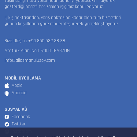
taşımacılığı hava yollarından daha iyi yapılacaktır” diyerek
gösterdiği hedefi her zaman ışığımız kabul ediyoruz.
Çıkış noktasından, varış noktasına kadar olan tüm hizmetleri
günün koşullarına göre modernleştirerek gerçekleştiriyoruz.
Bize Ulaşın :
+90 850 532 88 88
Atatürk Alanı No:1 61100 TRABZON
info@aliosmanulusoy.com
MOBİL UYGULAMA
Apple
Android
SOSYAL AĞ
Facebook
Twitter
Instagram