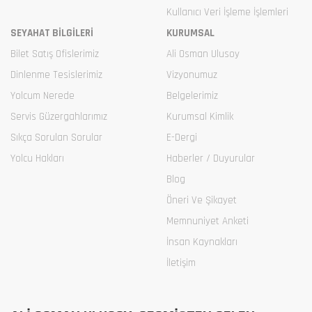
Kullanıcı Veri İşleme İşlemleri
SEYAHAT BİLGİLERİ
KURUMSAL
Bilet Satış Ofislerimiz
Ali Osman Ulusoy
Dinlenme Tesislerimiz
Vizyonumuz
Yolcum Nerede
Belgelerimiz
Servis Güzergahlarımız
Kurumsal Kimlik
Sıkça Sorulan Sorular
E-Dergi
Yolcu Hakları
Haberler / Duyurular
Blog
Öneri Ve Şikayet
Memnuniyet Anketi
İnsan Kaynakları
İletişim